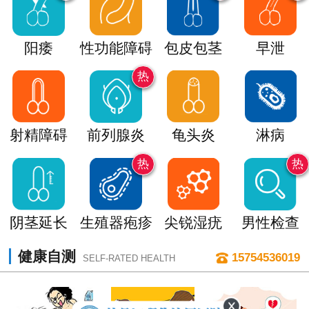
阳痿
性功能障碍
包皮包茎
早泄
热
射精障碍
前列腺炎
龟头炎
淋病
热
热
阴茎延长
生殖器疱疹
尖锐湿疣
男性检查
健康自测
15754536019
SELF-RATED HEALTH