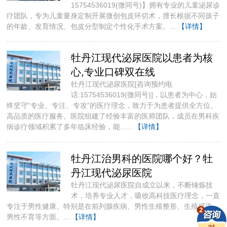
15754536019(微同号)】拥有专业的儿童泌尿诊
疗团队，专为儿童量身定制开展微创包皮环切术，擅长根据不同孩子
的年龄、发育情况、包皮分型制定个性化手术方案。...
【详情】
牡丹江现代泌尿医院以患者为核
心,专业口碑双在线
牡丹江现代泌尿医院[咨询预约电
话:15754536019(微同号)]，以患者为中心，始
终坚守“专业、专注、专攻”的医疗理念，致力于为患者提供全方位、
高品质的医疗服务。医院组建了经验丰富的医师团队，成员在男科疾
病诊疗领域积累了多年临床经验，能......
【详情】
牡丹江治男科的医院哪个好？牡
丹江现代泌尿医院
牡丹江现代泌尿医院自成立以来，不断锤炼技
术，培养专业人才，吸收高科技医疗理念，一直
专注于男性健康。​特别是在前列腺疾病、男性生殖整形、生殖感染、
男性不育等方面。...
【详情】