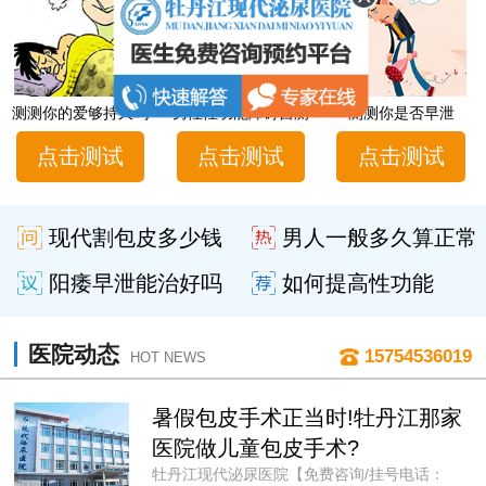
测测你的爱够持久吗
男性性功能障碍自测
测测你是否早泄
点击测试
点击测试
点击测试
现代割包皮多少钱
男人一般多久算正常
阳痿早泄能治好吗
如何提高性功能
医院动态
15754536019
HOT NEWS
暑假包皮手术正当时!牡丹江那家
医院做儿童包皮手术?
牡丹江现代泌尿医院【免费咨询/挂号电话：