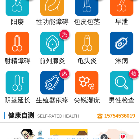
阳痿
性功能障碍
包皮包茎
早泄
热
射精障碍
前列腺炎
龟头炎
淋病
热
热
阴茎延长
生殖器疱疹
尖锐湿疣
男性检查
健康自测
15754536019
SELF-RATED HEALTH