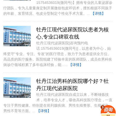
15754536019(微同号)】拥有专业的儿童泌尿诊
疗团队，专为儿童量身定制开展微创包皮环切术，擅长根据不同孩子
的年龄、发育情况、包皮分型制定个性化手术方案。...
【详情】
牡丹江现代泌尿医院以患者为核
心,专业口碑双在线
牡丹江现代泌尿医院[咨询预约电
话:15754536019(微同号)]，以患者为中心，始
终坚守“专业、专注、专攻”的医疗理念，致力于为患者提供全方位、
高品质的医疗服务。医院组建了经验丰富的医师团队，成员在男科疾
病诊疗领域积累了多年临床经验，能......
【详情】
牡丹江治男科的医院哪个好？牡
丹江现代泌尿医院
牡丹江现代泌尿医院自成立以来，不断锤炼技
术，培养专业人才，吸收高科技医疗理念，一直
专注于男性健康。​特别是在前列腺疾病、男性生殖整形、生殖感染、
男性不育等方面。...
【详情】