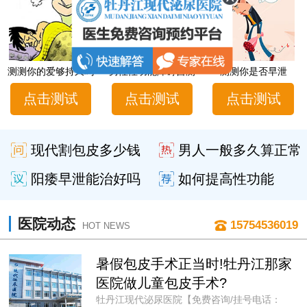
测测你的爱够持久吗
男性性功能障碍自测
测测你是否早泄
点击测试
点击测试
点击测试
现代割包皮多少钱
男人一般多久算正常
阳痿早泄能治好吗
如何提高性功能
医院动态
15754536019
HOT NEWS
暑假包皮手术正当时!牡丹江那家
医院做儿童包皮手术?
牡丹江现代泌尿医院【免费咨询/挂号电话：