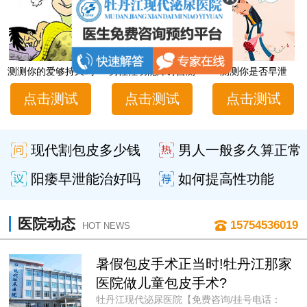
测测你的爱够持久吗
男性性功能障碍自测
测测你是否早泄
点击测试
点击测试
点击测试
现代割包皮多少钱
男人一般多久算正常
阳痿早泄能治好吗
如何提高性功能
医院动态
15754536019
HOT NEWS
暑假包皮手术正当时!牡丹江那家
医院做儿童包皮手术?
牡丹江现代泌尿医院【免费咨询/挂号电话：