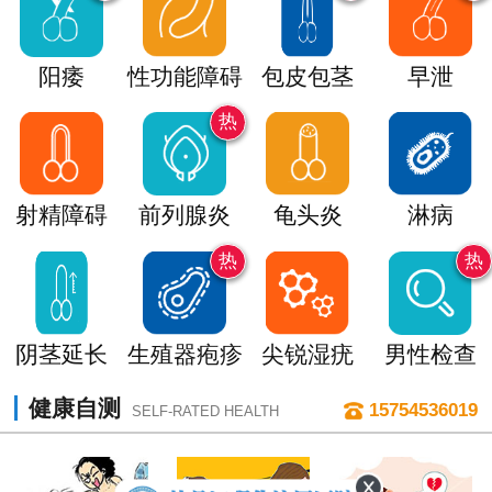
阳痿
性功能障碍
包皮包茎
早泄
热
射精障碍
前列腺炎
龟头炎
淋病
热
热
阴茎延长
生殖器疱疹
尖锐湿疣
男性检查
健康自测
15754536019
SELF-RATED HEALTH