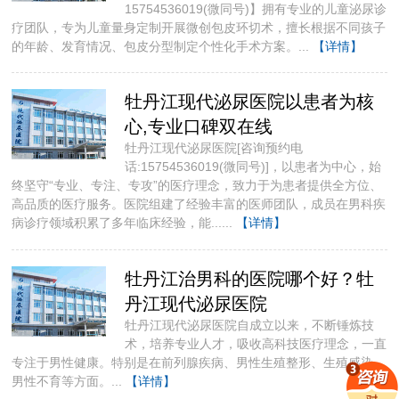
15754536019(微同号)】拥有专业的儿童泌尿诊
疗团队，专为儿童量身定制开展微创包皮环切术，擅长根据不同孩子
的年龄、发育情况、包皮分型制定个性化手术方案。...
【详情】
牡丹江现代泌尿医院以患者为核
心,专业口碑双在线
牡丹江现代泌尿医院[咨询预约电
话:15754536019(微同号)]，以患者为中心，始
终坚守“专业、专注、专攻”的医疗理念，致力于为患者提供全方位、
高品质的医疗服务。医院组建了经验丰富的医师团队，成员在男科疾
病诊疗领域积累了多年临床经验，能......
【详情】
牡丹江治男科的医院哪个好？牡
丹江现代泌尿医院
牡丹江现代泌尿医院自成立以来，不断锤炼技
术，培养专业人才，吸收高科技医疗理念，一直
专注于男性健康。​特别是在前列腺疾病、男性生殖整形、生殖感染、
男性不育等方面。...
【详情】