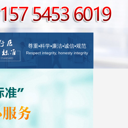
尊重•科学•廉洁•诚信•规范
Respect integrity, honesty integrity